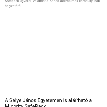
Safepack ügyéről, valamint a Beneš-dekrétumok károsultjainak
helyzetéről.
A Selye János Egyetemen is aláírható a
Minority SafePack