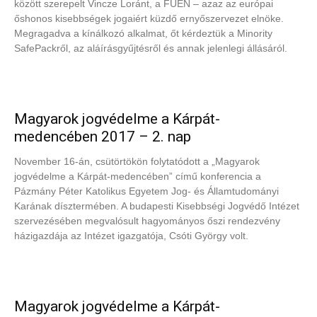
között szerepelt Vincze Loránt, a FUEN – azaz az európai
őshonos kisebbségek jogaiért küzdő ernyőszervezet elnöke.
Megragadva a kínálkozó alkalmat, őt kérdeztük a Minority
SafePackről, az aláírásgyűjtésről és annak jelenlegi állásáról.
Magyarok jogvédelme a Kárpát-
medencében 2017 – 2. nap
November 16-án, csütörtökön folytatódott a „Magyarok
jogvédelme a Kárpát-medencében” című konferencia a
Pázmány Péter Katolikus Egyetem Jog- és Államtudományi
Karának dísztermében. A budapesti Kisebbségi Jogvédő Intézet
szervezésében megvalósult hagyományos őszi rendezvény
házigazdája az Intézet igazgatója, Csóti György volt.
Magyarok jogvédelme a Kárpát-