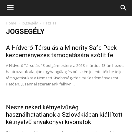
SZAKC
Home
Jogsegély
Page 11
JOGSEGÉLY
A Hídverő Társulás a Minority Safe Pack
kezdeményezés támogatására szólít fel
A Hídverő Társulás 13 polgármestere a 2018. március 13-án hozott
határozatuk alapján egyhangúlag és büszkén jelentették be teljes
támogatásukat a Nemzeti Kisebbségvédelmi Kezdeményezést
illetően. „Ezennel szeretnénk felhívni...
Nesze neked kétnyelvűség:
használhatatlanok a Szlovákiában kiállított
kétnyelvű anyakönyvi kivonatok