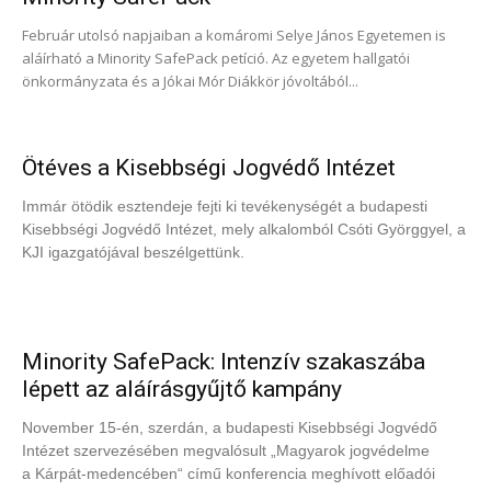
Február utolsó napjaiban a komáromi Selye János Egyetemen is
aláírható a Minority SafePack petíció. Az egyetem hallgatói
önkormányzata és a Jókai Mór Diákkör jóvoltából...
Ötéves a Kisebbségi Jogvédő Intézet
Immár ötödik esztendeje fejti ki tevékenységét a budapesti
Kisebbségi Jogvédő Intézet, mely alkalomból Csóti Györggyel, a
KJI igazgatójával beszélgettünk.
Minority SafePack: Intenzív szakaszába
lépett az aláírásgyűjtő kampány
November 15-én, szerdán, a budapesti Kisebbségi Jogvédő
Intézet szervezésében megvalósult „Magyarok jogvédelme
a Kárpát-medencében“ című konferencia meghívott előadói