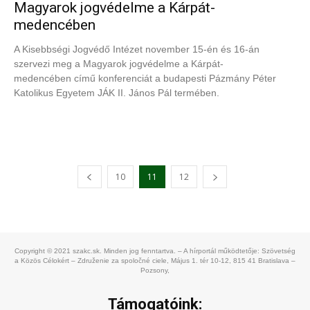
Magyarok jogvédelme a Kárpát-
medencében
A Kisebbségi Jogvédő Intézet november 15-én és 16-án
szervezi meg a Magyarok jogvédelme a Kárpát-
medencében című konferenciát a budapesti Pázmány Péter
Katolikus Egyetem JÁK II. János Pál termében.
10
11
12
Copyright © 2021 szakc.sk. Minden jog fenntartva. – A hírportál működtetője: Szövetség
a Közös Célokért – Združenie za spoločné ciele, Május 1. tér 10-12, 815 41 Bratislava –
Pozsony,
Támogatóink: