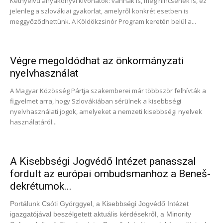
Kétnyelvű anyakönyvi kivonatok: vannak is, meg nincsenek is, ez
jelenleg a szlovákiai gyakorlat, amelyről konkrét esetben is
meggyőződhettünk. A Köldökzsinór Program keretén belül a...
Végre megoldódhat az önkormányzati
nyelvhasználat
A Magyar Közösség Pártja szakemberei már többször felhívták a
figyelmet arra, hogy Szlovákiában sérülnek a kisebbségi
nyelvhasználati jogok, amelyeket a nemzeti kisebbségi nyelvek
használatáról...
A Kisebbségi Jogvédő Intézet panasszal
fordult az európai ombudsmanhoz a Beneš-
dekrétumok...
Portálunk Csóti Györggyel, a Kisebbségi Jogvédő Intézet
igazgatójával beszélgetett aktuális kérdésekről, a Minority