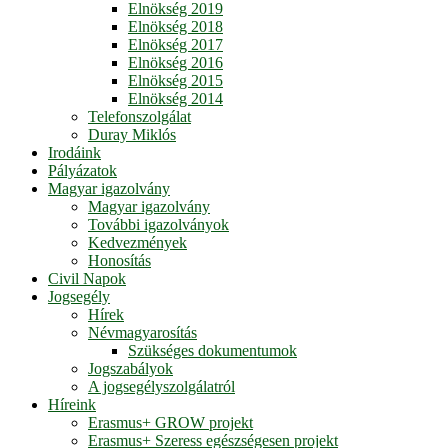
Elnökség 2019
Elnökség 2018
Elnökség 2017
Elnökség 2016
Elnökség 2015
Elnökség 2014
Telefonszolgálat
Duray Miklós
Irodáink
Pályázatok
Magyar igazolvány
Magyar igazolvány
További igazolványok
Kedvezmények
Honosítás
Civil Napok
Jogsegély
Hírek
Névmagyarosítás
Szükséges dokumentumok
Jogszabályok
A jogsegélyszolgálatról
Híreink
Erasmus+ GROW projekt
Erasmus+ Szeress egészségesen projekt