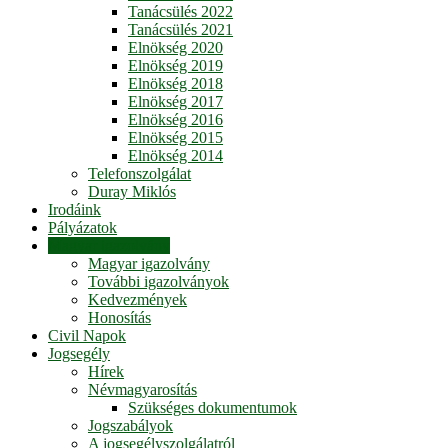
Tanácsülés 2022
Tanácsülés 2021
Elnökség 2020
Elnökség 2019
Elnökség 2018
Elnökség 2017
Elnökség 2016
Elnökség 2015
Elnökség 2014
Telefonszolgálat
Duray Miklós
Irodáink
Pályázatok
Magyar igazolvány
Magyar igazolvány
További igazolványok
Kedvezmények
Honosítás
Civil Napok
Jogsegély
Hírek
Névmagyarosítás
Szükséges dokumentumok
Jogszabályok
A jogsegélyszolgálatról