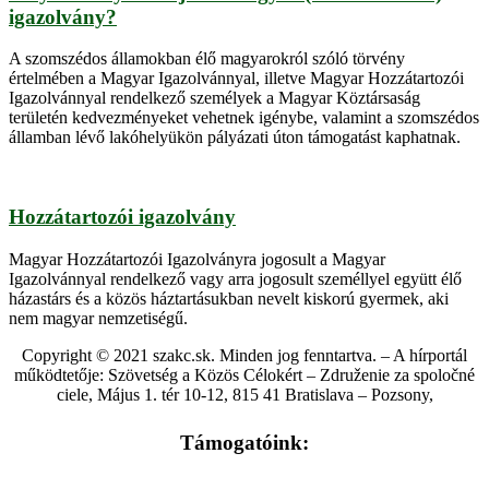
igazolvány?
A szomszédos államokban élő magyarokról szóló törvény
értelmében a Magyar Igazolvánnyal, illetve Magyar Hozzátartozói
Igazolvánnyal rendelkező személyek a Magyar Köztársaság
területén kedvezményeket vehetnek igénybe, valamint a szomszédos
államban lévő lakóhelyükön pályázati úton támogatást kaphatnak.
Hozzátartozói igazolvány
Magyar Hozzátartozói Igazolványra jogosult a Magyar
Igazolvánnyal rendelkező vagy arra jogosult személlyel együtt élő
házastárs és a közös háztartásukban nevelt kiskorú gyermek, aki
nem magyar nemzetiségű.
Copyright © 2021 szakc.sk. Minden jog fenntartva. – A hírportál
működtetője: Szövetség a Közös Célokért – Združenie za spoločné
ciele, Május 1. tér 10-12, 815 41 Bratislava – Pozsony,
Támogatóink: