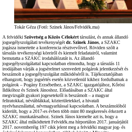
Tokár Géza (Fotó: Szinek János/Felvidék.ma)
A felvidéki
Szövetség a Közös Célokért
társulást, és annak állandó
jogsegélyszolgálati tevékenységét
dr.
Szinek János
, a SZAKC
jogásza ismertette a konferencia résztvevőivel. Röviden szólt a
társulás tevékenységi köreiről és kiemelt feladatairól, valamint
bemutatta a SZAKC irodahálózatát is. Az állandó
jogsegélyszolgálattal kapcsolatban elmondta, hogy a társulás 11
irodájában várják a jogsérelmet szenvedett polgárok jelentkezését és
beszámolt a jogsegélyszolgálat működéséről is. Tájékoztatójában
elhangzott, hogy jogsértés esetén közvetlenül kikhez fordulhatnak a
polgárok – Pogány Erzsébethez, a SZAKC igazgatójához, Kőrösi
Ildikóhoz és Szinek Jánoshoz. Előadásában a SZAKC által
megvizsgált gyakori jogesetekről is beszámolt – a magyar
feliratokkal, névtáblákkal, közterületekkel, a hivatali
nyelvhasználattal, névmagyarítással kapcsolatban. A beszámolóból
kiderült, hogy a 2017-es évben több mint 80 megkeresés érkezett a
SZAKC munkatársaihoz. Szinek János kiemelte azt is, hogy a
SZAKC által működtetett Felvidék.ma hírportálon 2017. januárjától
2017. novemberéig 197 cikk jelent meg a felvidéki magyar jog- és