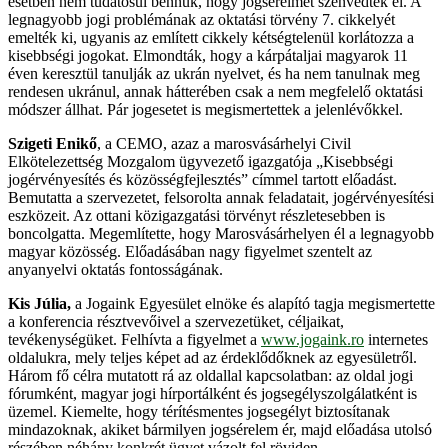
esetben nem tudatosul bennük, hogy jogsérelmet szenvedtek el. A
legnagyobb jogi problémának az oktatási törvény 7. cikkelyét
emelték ki, ugyanis az említett cikkely kétségtelenül korlátozza a
kisebbségi jogokat. Elmondták, hogy a kárpátaljai magyarok 11
éven keresztül tanulják az ukrán nyelvet, és ha nem tanulnak meg
rendesen ukránul, annak hátterében csak a nem megfelelő oktatási
módszer állhat. Pár jogesetet is megismertettek a jelenlévőkkel.
Szigeti Enikő
, a CEMO, azaz a marosvásárhelyi Civil
Elkötelezettség Mozgalom ügyvezető igazgatója „Kisebbségi
jogérvényesítés és közösségfejlesztés” címmel tartott előadást.
Bemutatta a szervezetet, felsorolta annak feladatait, jogérvényesítési
eszközeit. Az ottani közigazgatási törvényt részletesebben is
boncolgatta. Megemlítette, hogy Marosvásárhelyen él a legnagyobb
magyar közösség. Előadásában nagy figyelmet szentelt az
anyanyelvi oktatás fontosságának.
Kis Júlia,
a Jogaink Egyesület elnöke és alapító tagja megismertette
a konferencia résztvevőivel a szervezetüket, céljaikat,
tevékenységüket. Felhívta a figyelmet a
www.jogaink.ro
internetes
oldalukra, mely teljes képet ad az érdeklődőknek az egyesületről.
Három fő célra mutatott rá az oldallal kapcsolatban: az oldal jogi
fórumként, magyar jogi hírportálként és jogsegélyszolgálatként is
üzemel. Kiemelte, hogy térítésmentes jogsegélyt biztosítanak
mindazoknak, akiket bármilyen jogsérelem ér, majd előadása utolsó
részében néhány konkrét ügyet vázolt fel röviden.