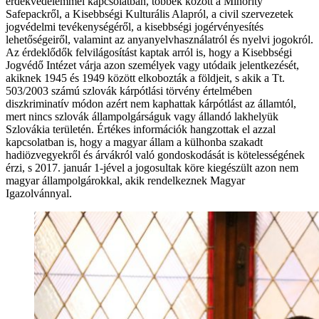
érdekvédelemmel kapcsolatban, többek között a Minority
Safepackről, a Kisebbségi Kulturális Alapról, a civil szervezetek
jogvédelmi tevékenységéről, a kisebbségi jogérvényesítés
lehetőségeiről, valamint az anyanyelvhasználatról és nyelvi jogokról.
Az érdeklődők felvilágosítást kaptak arról is, hogy a Kisebbségi
Jogvédő Intézet várja azon személyek vagy utódaik jelentkezését,
akiknek 1945 és 1949 között elkobozták a földjeit, s akik a Tt.
503/2003 számú szlovák kárpótlási törvény értelmében
diszkriminatív módon azért nem kaphattak kárpótlást az államtól,
mert nincs szlovák állampolgárságuk vagy állandó lakhelyük
Szlovákia területén. Értékes információk hangzottak el azzal
kapcsolatban is, hogy a magyar állam a külhonba szakadt
hadiözvegyekről és árvákról való gondoskodását is kötelességének
érzi, s 2017. január 1-jével a jogosultak köre kiegészült azon nem
magyar állampolgárokkal, akik rendelkeznek Magyar
Igazolvánnyal.