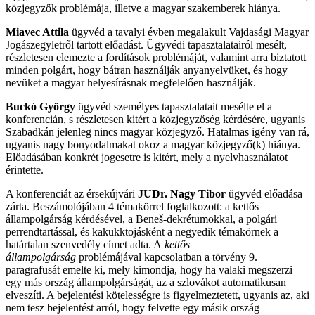
közjegyzők problémája, illetve a magyar szakemberek hiánya.
Miavec Attila
ügyvéd a tavalyi évben megalakult Vajdasági Magyar
Jogászegyletről tartott előadást. Ügyvédi tapasztalatairól mesélt,
részletesen elemezte a fordítások problémáját, valamint arra biztatott
minden polgárt, hogy bátran használják anyanyelvüket, és hogy
nevüket a magyar helyesírásnak megfelelően használják.
Buckó György
ügyvéd személyes tapasztalatait mesélte el a
konferencián, s részletesen kitért a közjegyzőség kérdésére, ugyanis
Szabadkán jelenleg nincs magyar közjegyző. Hatalmas igény van rá,
ugyanis nagy bonyodalmakat okoz a magyar közjegyző(k) hiánya.
Előadásában konkrét jogesetre is kitért, mely a nyelvhasználatot
érintette.
A konferenciát az érsekújvári
JUDr. Nagy Tibor
ügyvéd előadása
zárta. Beszámolójában 4 témakörrel foglalkozott: a kettős
állampolgárság kérdésével, a Beneš-dekrétumokkal, a polgári
perrendtartással, és kakukktojásként a negyedik témakörnek a
határtalan szenvedély címet adta. A
kettős
állampolgárság
problémájával kapcsolatban a törvény 9.
paragrafusát emelte ki, mely kimondja, hogy ha valaki megszerzi
egy más ország állampolgárságát, az a szlovákot automatikusan
elveszíti. A bejelentési kötelességre is figyelmeztetett, ugyanis az, aki
nem tesz bejelentést arról, hogy felvette egy másik ország