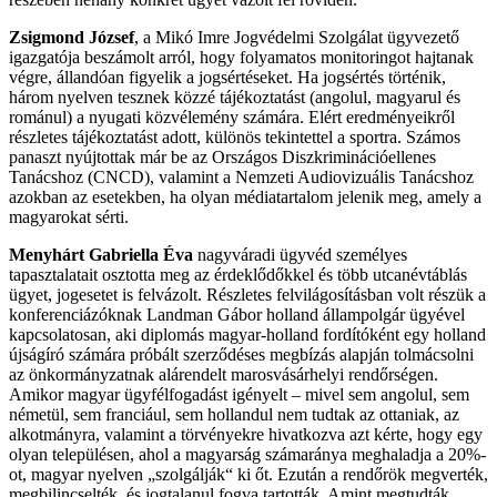
Zsigmond József
, a Mikó Imre Jogvédelmi Szolgálat ügyvezető
igazgatója beszámolt arról, hogy folyamatos monitoringot hajtanak
végre, állandóan figyelik a jogsértéseket. Ha jogsértés történik,
három nyelven tesznek közzé tájékoztatást (angolul, magyarul és
románul) a nyugati közvélemény számára. Elért eredményeikről
részletes tájékoztatást adott, különös tekintettel a sportra. Számos
panaszt nyújtottak már be az Országos Diszkriminációellenes
Tanácshoz (CNCD), valamint a Nemzeti Audiovizuális Tanácshoz
azokban az esetekben, ha olyan médiatartalom jelenik meg, amely a
magyarokat sérti.
Menyhárt Gabriella Éva
nagyváradi ügyvéd személyes
tapasztalatait osztotta meg az érdeklődőkkel és több utcanévtáblás
ügyet, jogesetet is felvázolt. Részletes felvilágosításban volt részük a
konferenciázóknak Landman Gábor holland állampolgár ügyével
kapcsolatosan, aki diplomás magyar-holland fordítóként egy holland
újságíró számára próbált szerződéses megbízás alapján tolmácsolni
az önkormányzatnak alárendelt marosvásárhelyi rendőrségen.
Amikor magyar ügyfélfogadást igényelt – mivel sem angolul, sem
németül, sem franciául, sem hollandul nem tudtak az ottaniak, az
alkotmányra, valamint a törvényekre hivatkozva azt kérte, hogy egy
olyan településen, ahol a magyarság számaránya meghaladja a 20%-
ot, magyar nyelven „szolgálják“ ki őt. Ezután a rendőrök megverték,
megbilincselték, és jogtalanul fogva tartották. Amint megtudták,