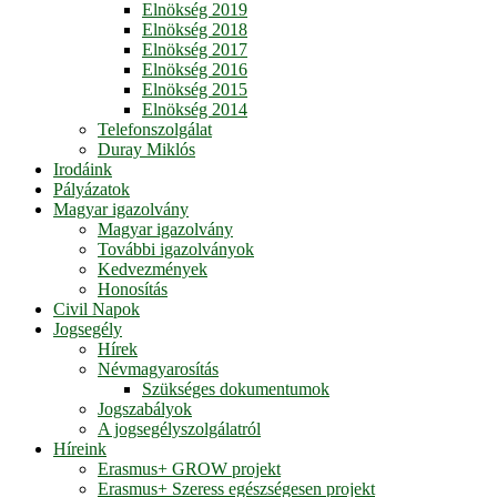
Elnökség 2019
Elnökség 2018
Elnökség 2017
Elnökség 2016
Elnökség 2015
Elnökség 2014
Telefonszolgálat
Duray Miklós
Irodáink
Pályázatok
Magyar igazolvány
Magyar igazolvány
További igazolványok
Kedvezmények
Honosítás
Civil Napok
Jogsegély
Hírek
Névmagyarosítás
Szükséges dokumentumok
Jogszabályok
A jogsegélyszolgálatról
Híreink
Erasmus+ GROW projekt
Erasmus+ Szeress egészségesen projekt