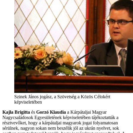
​Szinek János jogász, a Szövetség a Közös Célokért
képviseletébe​n
Kajla Brigitta
és
Gorzó Klaudia
a Kárpátaljai Magyar
Nagycsaládosok Egyesületének képviseletében tájékoztatták a
résztvevőket, hogy a kárpátaljai magyarok jogai folyamatosan
sérülnek, nagyon sokan nem beszélik jól az ukrán nyelvet, sok