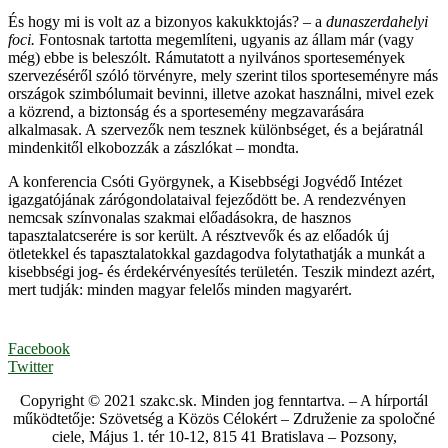
És hogy mi is volt az a bizonyos kakukktojás? – a
dunaszerdahelyi
foci.
Fontosnak tartotta megemlíteni, ugyanis az állam már (vagy
még) ebbe is beleszólt. Rámutatott a nyilvános sportesemények
szervezéséről szóló törvényre, mely szerint tilos sporteseményre más
országok szimbólumait bevinni, illetve azokat használni, mivel ezek
a közrend, a biztonság és a sportesemény megzavarására
alkalmasak. A szervezők nem tesznek különbséget, és a bejáratnál
mindenkitől elkobozzák a zászlókat – mondta.
A konferencia Csóti Györgynek, a Kisebbségi Jogvédő Intézet
igazgatójának zárógondolataival fejeződött be. A rendezvényen
nemcsak színvonalas szakmai előadásokra, de hasznos
tapasztalatcserére is sor került. A résztvevők és az előadók új
ötletekkel és tapasztalatokkal gazdagodva folytathatják a munkát a
kisebbségi jog- és érdekérvényesítés területén. Teszik mindezt azért,
mert tudják: minden magyar felelős minden magyarért.
Facebook
Twitter
Copyright © 2021 szakc.sk. Minden jog fenntartva. – A hírportál
működtetője: Szövetség a Közös Célokért – Združenie za spoločné
ciele, Május 1. tér 10-12, 815 41 Bratislava – Pozsony,