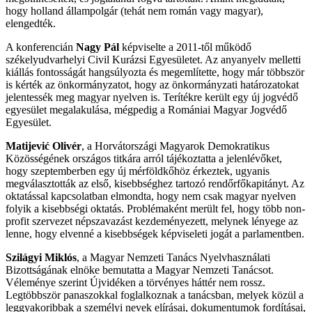
hogy holland állampolgár (tehát nem román vagy magyar),
elengedték.
A konferencián
Nagy Pál
képviselte a 2011-től működő
székelyudvarhelyi Civil Kurázsi Egyesületet. Az anyanyelv melletti
kiállás fontosságát hangsúlyozta és megemlítette, hogy már többször
is kérték az önkormányzatot, hogy az önkormányzati határozatokat
jelentessék meg magyar nyelven is. Terítékre került egy új jogvédő
egyesület megalakulása, mégpedig a Romániai Magyar Jogvédő
Egyesület.
Matijevi
ć Olivér
, a Horvátországi Magyarok Demokratikus
Közösségének országos titkára arról tájékoztatta a jelenlévőket,
hogy szeptemberben egy új mérföldkőhöz érkeztek, ugyanis
megválasztották az első, kisebbséghez tartozó rendőrfőkapitányt. Az
oktatással kapcsolatban elmondta, hogy nem csak magyar nyelven
folyik a kisebbségi oktatás. Problémaként merült fel, hogy több non-
profit szervezet népszavazást kezdeményezett, melynek lényege az
lenne, hogy elvenné a kisebbségek képviseleti jogát a parlamentben.
Szilágyi Miklós
, a Magyar Nemzeti Tanács Nyelvhasználati
Bizottságának elnöke bemutatta a Magyar Nemzeti Tanácsot.
Véleménye szerint Újvidéken a törvényes háttér nem rossz.
Legtöbbször panaszokkal foglalkoznak a tanácsban, melyek közül a
leggyakoribbak a személyi nevek elírásai, dokumentumok fordításai,