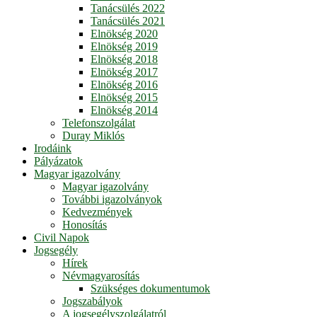
Tanácsülés 2022
Tanácsülés 2021
Elnökség 2020
Elnökség 2019
Elnökség 2018
Elnökség 2017
Elnökség 2016
Elnökség 2015
Elnökség 2014
Telefonszolgálat
Duray Miklós
Irodáink
Pályázatok
Magyar igazolvány
Magyar igazolvány
További igazolványok
Kedvezmények
Honosítás
Civil Napok
Jogsegély
Hírek
Névmagyarosítás
Szükséges dokumentumok
Jogszabályok
A jogsegélyszolgálatról