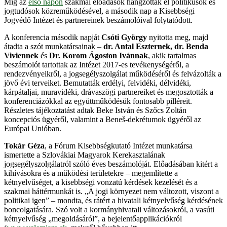
Míg az
első napon
szakmai előadások hangzottak el politikusok és
jogtudósok közreműködésével, a második nap a Kisebbségi
Jogvédő Intézet és partnereinek beszámolóival folytatódott.
A konferencia második napját
Csóti György
nyitotta meg, majd
átadta a szót munkatársainak –
dr. Antal Eszternek, dr. Benda
Viviennek
és
Dr. Korom Ágoston Ivánnak
, akik tartalmas
beszámolót tartottak az Intézet 2017-es tevékenységéről, a
rendezvényeikről, a jogsegélyszolgálat működéséről és felvázolták a
jövő évi terveiket. Bemutatták erdélyi, felvidéki, délvidéki,
kárpátaljai, muravidéki, drávaszögi partnereiket és megosztották a
konferenciázókkal az együttműködésük fontosabb pilléreit.
Részletes tájékoztatást adtak Beke István és Szőcs Zoltán
koncepciós ügyéről, valamint a Beneš-dekrétumok ügyéről az
Európai Unióban.
Tokár Géza
, a Fórum Kisebbségkutató Intézet munkatársa
ismertette a Szlovákiai Magyarok Kerekasztalának
jogsegélyszolgálatról szóló éves beszámolóját. Előadásában kitért a
kihívásokra és a működési területekre – megemlítette a
kétnyelvűséget, a kisebbségi vonzatú kérdések kezelését és a
szakmai háttérmunkát is. „A jogi környezet nem változott, viszont a
politikai igen” – mondta, és rátért a hivatali kétnyelvűség kérdésének
boncolgatására. Szó volt a kormányhivatali változásokról, a vasúti
kétnyelvűség „megoldásáról”, a bejelentőapplikációkról