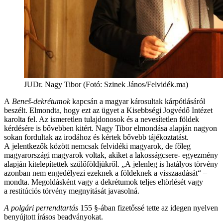
​JUDr. Nagy Tibo​r​ (Fotó: Szinek János/Felvidék.ma)
A
Bene
š-dekrétumok
kapcsán a magyar károsultak kárpótlásáról
beszélt. Elmondta, hogy ezt az ügyet a Kisebbségi Jogvédő Intézet
karolta fel. Az ismeretlen tulajdonosok és a nevesítetlen földek
kérdésére is bővebben kitért. Nagy Tibor elmondása alapján nagyon
sokan fordultak az irodához és kértek bővebb tájékoztatást.
A jelentkezők között nemcsak felvidéki magyarok, de főleg
magyarországi magyarok voltak, akiket a lakosságcsere- egyezmény
alapján kitelepítettek szülőföldjükről. „A jelenleg is hatályos törvény
azonban nem engedélyezi ezeknek a földeknek a visszaadását“ –
mondta. Megoldásként vagy a dekrétumok teljes eltörlését vagy
a restitúciós törvény megnyitását javasolná.
A polgári perrendtartás
155 §-ában fizetőssé tette az idegen nyelven
benyújtott írásos beadványokat.