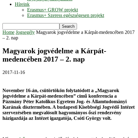
Híreink
Erasmus+ GROW projekt
Erasmus+ Szeress egészségesen projekt
Home
Jogsegély
Magyarok jogvédelme a Kárpát-medencében 2017
– 2. nap
Magyarok jogvédelme a Kárpát-
medencében 2017 – 2. nap
2017-11-16
November 16-án, csütörtökön folytatódott a
„Magyarok
jogvédelme a Kárpát-medencében” című konferencia a
Pázmány Péter Katolikus Egyetem Jog- és Államtudományi
Karának dísztermében. A budapesti Kisebbségi Jogvédő Intézet
szervezésében megvalósult hagyományos őszi rendezvény
házigazdája az Intézet igazgatója, Csóti György volt.