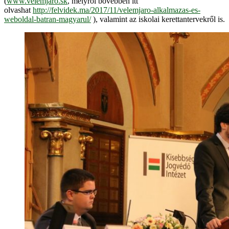
(
www.velemjaro.sk
, melyről bővebben itt
olvashat
http://felvidek.ma/2017/11/velemjaro-alkalmazas-es-
weboldal-batran-magyarul/
), valamint az iskolai kerettantervekről is.