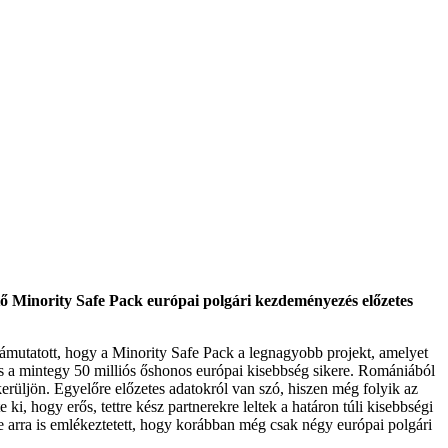
tő Minority Safe Pack európai polgári kezdeményezés előzetes
mutatott, hogy a Minority Safe Pack a legnagyobb projekt, amelyet
s a mintegy 50 milliós őshonos európai kisebbség sikere. Romániából
ikerüljön. Egyelőre előzetes adatokról van szó, hiszen még folyik az
 hogy erős, tettre kész partnerekre leltek a határon túli kisebbségi
 arra is emlékeztetett, hogy korábban még csak négy európai polgári