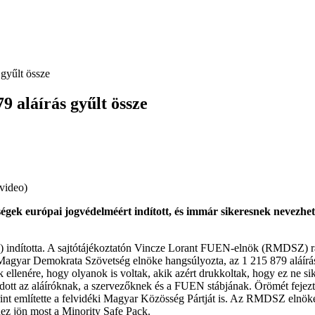
 gyűlt össze
79 aláírás gyűlt össze
video)
ségek európai jogvédelméért indított, és immár sikeresnek nevezhe
 indította. A sajtótájékoztatón Vincze Lorant FUEN-elnök (RMDSZ) rá
 Magyar Demokrata Szövetség elnöke hangsúlyozta, az 1 215 879 aláírá
ak ellenére, hogy olyanok is voltak, akik azért drukkoltak, hogy ez ne s
az aláíróknak, a szervezőknek és a FUEN stábjának. Örömét fejezte ki,
nt említette a felvidéki Magyar Közösség Pártját is. Az RMDSZ elnöke
hhez jön most a Minority Safe Pack.