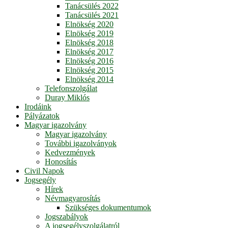
Tanácsülés 2022
Tanácsülés 2021
Elnökség 2020
Elnökség 2019
Elnökség 2018
Elnökség 2017
Elnökség 2016
Elnökség 2015
Elnökség 2014
Telefonszolgálat
Duray Miklós
Irodáink
Pályázatok
Magyar igazolvány
Magyar igazolvány
További igazolványok
Kedvezmények
Honosítás
Civil Napok
Jogsegély
Hírek
Névmagyarosítás
Szükséges dokumentumok
Jogszabályok
A jogsegélyszolgálatról