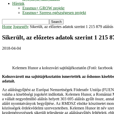
Híreink
Erasmus+ GROW projekt
Erasmus+ Szeress egészségesen projekt
Home
Jogsegély
Sikerült, az előzetes adatok szerint 1 215 879 aláírás
Sikerült, az előzetes adatok szerint 1 215 8
2018-04-04
Kelemen Hunor a kolozsvári sajtótájékoztatón (Fotó: facebook 
Kolozsvárott ma sajtótájékoztatón ismertették az őshonos kisebb
adatait.
Az aláírásgyűjtést az Európai Nemzetiségek Föderatív Uniója (FUEN)
valaha a kisebbségi jogokért indítottak. Kelemen Hunor, a Romániai
a vállalt negyedmillió aláírás helyett 303 695 aláírás gyűlt össze, ann
aláírt nyomtatványok begyűjtése. Az RMDSZ elnöke köszönetet mondott 
közösségek érdekvédelmi szervezeteiben. Kelemen Hunor itt név szeri
kezdeményezésnek sikerült teljesítenie az aláírásgyűjtés feltételeit, e