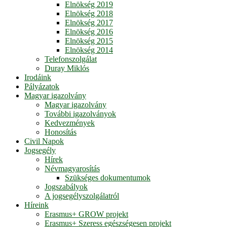
Elnökség 2019
Elnökség 2018
Elnökség 2017
Elnökség 2016
Elnökség 2015
Elnökség 2014
Telefonszolgálat
Duray Miklós
Irodáink
Pályázatok
Magyar igazolvány
Magyar igazolvány
További igazolványok
Kedvezmények
Honosítás
Civil Napok
Jogsegély
Hírek
Névmagyarosítás
Szükséges dokumentumok
Jogszabályok
A jogsegélyszolgálatról
Híreink
Erasmus+ GROW projekt
Erasmus+ Szeress egészségesen projekt