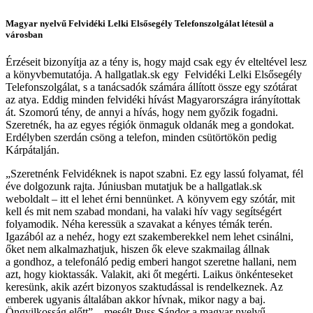
Magyar nyelvű Felvidéki Lelki Elsősegély Telefonszolgálat létesül a
városban
Érzéseit bizonyítja az a tény is, hogy majd csak egy év elteltével lesz
a könyvbemutatója. A hallgatlak.sk egy Felvidéki Lelki Elsősegély
Telefonszolgálat, s a tanácsadók számára állított össze egy szótárat
az atya. Eddig minden felvidéki hívást Magyarországra irányítottak
át. Szomorú tény, de annyi a hívás, hogy nem győzik fogadni.
Szeretnék, ha az egyes régiók önmaguk oldanák meg a gondokat.
Erdélyben szerdán csöng a telefon, minden csütörtökön pedig
Kárpátalján.
„Szeretnénk Felvidéknek is napot szabni. Ez egy lassú folyamat, fél
éve dolgozunk rajta. Júniusban mutatjuk be a hallgatlak.sk
weboldalt – itt el lehet érni bennünket. A könyvem egy szótár, mit
kell és mit nem szabad mondani, ha valaki hív vagy segítségért
folyamodik. Néha keressük a szavakat a kényes témák terén.
Igazából az a nehéz, hogy ezt szakemberekkel nem lehet csinálni,
őket nem alkalmazhatjuk, hiszen ők eleve szakmailag állnak
a gondhoz, a telefonáló pedig emberi hangot szeretne hallani, nem
azt, hogy kioktassák. Valakit, aki őt megérti. Laikus önkénteseket
keresünk, akik azért bizonyos szaktudással is rendelkeznek. Az
emberek ugyanis általában akkor hívnak, mikor nagy a baj.
Öngyilkosság előtt” – mesélt Puss Sándor a magyar nyelvű