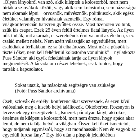
„Olyan lányokról van szó, akik kiléptek a kolostorból, mert nem
bírták a szlovákok között, vagy akik sem kolostorba, sem házasságra
nem akarnak lépni – orvosnők, művésznők, politikusok, akik egész
életüket valamilyen hivatásnak szentelik. Egy római
világkonferencián hatezren gyűltek össze. Most tizenöten voltunk,
szűk kis csapat. Ezek 25 éven felüli értelmes fiatal lányok. Az ilyen
nők tudják, mit akarnak, el szeretnének érni valamit az életben, s ez
család mellett nehéz. Nem azért választják az egyedüllétet, mert
csalódtak a férfiakban, ez saját elhatározás. Most már a püspök is
tiszteli őket, nem kell feltétlenül kolostorba vonulniuk” – nyilatkozta
Puss Sándor, aki egyik feladatának tartja az ilyen lányok
megmentését. A társadalom részei lehetnek, csak fontos, hogy
tartsák a kapcsolatot.
Sokat utazik, ha másoknak segítségre van szüksége
(Fotó: Puss Sándor archívuma)
Cseh, szlovák és erdélyi konferenciákat szerveznek, és ezen kívül
valósulnak meg a kisebb helyi találkozók. Októberben Rozsnyón is
terveznek egy összejövetelt. „Ismerek pár olyan lányt, aki okos,
értelmes és kilépett a kolostorból, mert nem érezte, hogy apáca akar
lenni, de nem találja helyét a világban. Össze kell őket ismertetni,
hogy tudjanak egymásról, hogy azt mondhassák: Nem én vagyok az
egyedüli furcsa lány.” Egy idő után a püspök jelenlétében