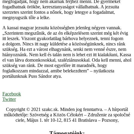
megfogadják, hogy nem akarnak férjhez menni. De gyermeket
fogadhatnak örökbe, keresztanyaságot vállalhatnak. A jezsuita
szerzetes szerint fontos a nőnek, hogy letegye a fogadalmat,
megnyugszik tőle a lelke.
A kassai magyar jezsuita közösségben jelenleg négyen vannak.
„Szerintem megszűnik, de az én elképzelésem szerint még két évig
itt leszek. Viszont gyakorlatilag bárhova helyeznek, tenni fogom
a dolgom. Nincs itt nagy küldetése a közösségünknek, nincs ránk
szükség. Ha ezt a várost elhagynánk, senki nem venné észre, nem
hiányoznánk. Nem kell és talán nem is lehet ezt itt kialakítani, Kassa
el van látva domonkosokkal, szaléziánusokkal. Oda kell menni, ahol
szükség van ránk. De most egyelőre itt maradnék, hogy
foglalkozzam mindazzal, amibe belekezdtem” – nyilatkozta
portálunknak Puss Sándor atya.
Facebook
Twitter
Copyright © 2021 szakc.sk. Minden jog fenntartva. – A hírportál
működtetője: Szövetség a Közös Célokért – Združenie za spoločné
ciele, Május 1. tér 10-12, 815 41 Bratislava – Pozsony,
Támogatóink: