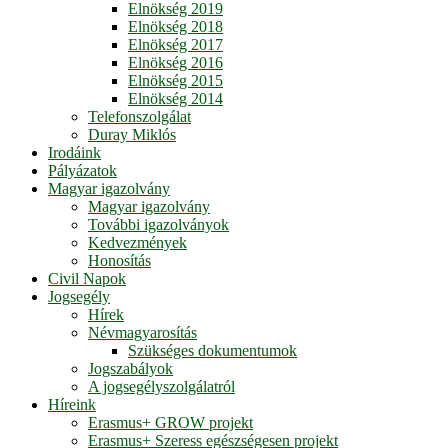
Elnökség 2019
Elnökség 2018
Elnökség 2017
Elnökség 2016
Elnökség 2015
Elnökség 2014
Telefonszolgálat
Duray Miklós
Irodáink
Pályázatok
Magyar igazolvány
Magyar igazolvány
További igazolványok
Kedvezmények
Honosítás
Civil Napok
Jogsegély
Hírek
Névmagyarosítás
Szükséges dokumentumok
Jogszabályok
A jogsegélyszolgálatról
Híreink
Erasmus+ GROW projekt
Erasmus+ Szeress egészségesen projekt