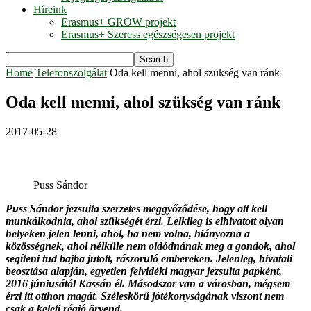
Híreink
Erasmus+ GROW projekt
Erasmus+ Szeress egészségesen projekt
Home
Telefonszolgálat
Oda kell menni, ahol szükség van ránk
Oda kell menni, ahol szükség van ránk
2017-05-28
Puss Sándor
Puss Sándor jezsuita szerzetes meggyőződése, hogy ott kell
munkálkodnia, ahol szükségét érzi. Lelkileg is elhivatott olyan
helyeken jelen lenni, ahol, ha nem volna, hiányozna a
közösségnek, ahol nélküle nem oldódnának meg a gondok, ahol
segíteni tud bajba jutott, rászoruló embereken. Jelenleg, hivatali
beosztása alapján, egyetlen felvidéki magyar jezsuita papként,
2016 júniusától Kassán él. Másodszor van a városban, mégsem
érzi itt otthon magát. Széleskörű jótékonyságának viszont nem
csak a keleti régió örvend.