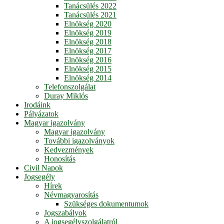
Tanácsülés 2022
Tanácsülés 2021
Elnökség 2020
Elnökség 2019
Elnökség 2018
Elnökség 2017
Elnökség 2016
Elnökség 2015
Elnökség 2014
Telefonszolgálat
Duray Miklós
Irodáink
Pályázatok
Magyar igazolvány
Magyar igazolvány
További igazolványok
Kedvezmények
Honosítás
Civil Napok
Jogsegély
Hírek
Névmagyarosítás
Szükséges dokumentumok
Jogszabályok
A jogsegélyszolgálatról