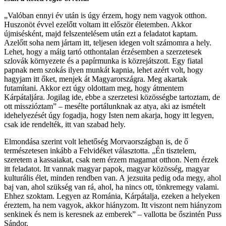
„Valóban ennyi év után is úgy érzem, hogy nem vagyok otthon.
Huszonöt évvel ezelőtt voltam itt először életemben. Akkor
újmisésként, majd felszentelésem után ezt a feladatot kaptam.
Azelőtt soha nem jártam itt, teljesen idegen volt számomra a hely.
Lehet, hogy a máig tartó otthontalan érzésemben a szerzetesek
szlovák környezete és a papírmunka is közrejátszott. Egy fiatal
papnak nem szokás ilyen munkát kapnia, lehet azért volt, hogy
hagyjam itt őket, menjek át Magyarországra. Meg akartak
futamítani. Akkor ezt úgy oldottam meg, hogy átmentem
Kárpátaljára. Jogilag ide, ebbe a szerzetesi közösségbe tartoztam, de
ott misszióztam” – mesélte portálunknak az atya, aki az ismételt
idehelyezését úgy fogadja, hogy Isten nem akarja, hogy itt legyen,
csak ide rendelték, itt van szabad hely.
Elmondása szerint volt lehetőség Morvaországban is, de ő
természetesen inkább a Felvidéket választotta. „Én tisztelem,
szeretem a kassaiakat, csak nem érzem magamat otthon. Nem érzek
itt feladatot. Itt vannak magyar papok, magyar közösség, magyar
kulturális élet, minden rendben van. A jezsuita pedig oda megy, ahol
baj van, ahol szükség van rá, ahol, ha nincs ott, tönkremegy valami.
Ehhez szoktam. Legyen az Románia, Kárpátalja, ezeken a helyeken
éreztem, ha nem vagyok, akkor hiányzom. Itt viszont nem hiányzom
senkinek és nem is keresnek az emberek” – vallotta be őszintén Puss
Sándor.