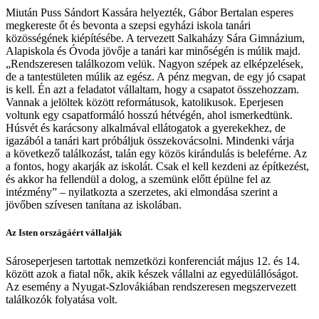
Miután Puss Sándort Kassára helyezték, Gábor Bertalan esperes
megkereste őt és bevonta a szepsi egyházi iskola tanári
közösségének kiépítésébe. A tervezett Salkaházy Sára Gimnázium,
Alapiskola és Óvoda jövője a tanári kar minőségén is múlik majd.
„Rendszeresen találkozom velük. Nagyon szépek az elképzelések,
de a tantestületen múlik az egész. A pénz megvan, de egy jó csapat
is kell. Én azt a feladatot vállaltam, hogy a csapatot összehozzam.
Vannak a jelöltek között reformátusok, katolikusok. Eperjesen
voltunk egy csapatformáló hosszú hétvégén, ahol ismerkedtünk.
Húsvét és karácsony alkalmával ellátogatok a gyerekekhez, de
igazából a tanári kart próbáljuk összekovácsolni. Mindenki várja
a következő találkozást, talán egy közös kirándulás is beleférne. Az
a fontos, hogy akarják az iskolát. Csak el kell kezdeni az építkezést,
és akkor ha fellendül a dolog, a szemünk előtt épülne fel az
intézmény” – nyilatkozta a szerzetes, aki elmondása szerint a
jövőben szívesen tanítana az iskolában.
Az Isten országáért vállalják
Sároseperjesen tartottak nemzetközi konferenciát május 12. és 14.
között azok a fiatal nők, akik készek vállalni az egyedülállóságot.
Az esemény a Nyugat-Szlovákiában rendszeresen megszervezett
találkozók folyatása volt.