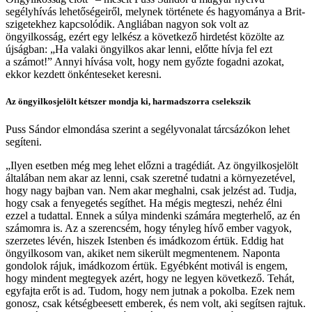
segélyhívás lehetőségeiről, melynek története és hagyománya a Brit-
szigetekhez kapcsolódik. Angliában nagyon sok volt az
öngyilkosság, ezért egy lelkész a következő hirdetést közölte az
újságban: „Ha valaki öngyilkos akar lenni, előtte hívja fel ezt
a számot!” Annyi hívása volt, hogy nem győzte fogadni azokat,
ekkor kezdett önkénteseket keresni.
Az öngyilkosjelölt kétszer mondja ki, harmadszorra cselekszik
Puss Sándor elmondása szerint a segélyvonalat tárcsázókon lehet
segíteni.
„Ilyen esetben még meg lehet előzni a tragédiát. Az öngyilkosjelölt
általában nem akar az lenni, csak szeretné tudatni a környezetével,
hogy nagy bajban van. Nem akar meghalni, csak jelzést ad. Tudja,
hogy csak a fenyegetés segíthet. Ha mégis megteszi, nehéz élni
ezzel a tudattal. Ennek a súlya mindenki számára megterhelő, az én
számomra is. Az a szerencsém, hogy tényleg hívő ember vagyok,
szerzetes lévén, hiszek Istenben és imádkozom értük. Eddig hat
öngyilkosom van, akiket nem sikerült megmentenem. Naponta
gondolok rájuk, imádkozom értük. Egyébként motivál is engem,
hogy mindent megtegyek azért, hogy ne legyen következő. Tehát,
egyfajta erőt is ad. Tudom, hogy nem jutnak a pokolba. Ezek nem
gonosz, csak kétségbeesett emberek, és nem volt, aki segítsen rajtuk.