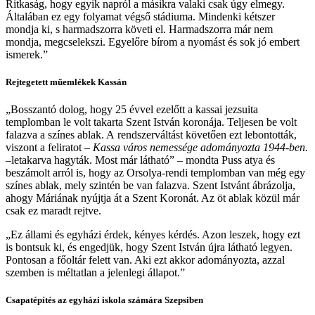
Ritkaság, hogy egyik napról a másikra valaki csak úgy elmegy.
Általában ez egy folyamat végső stádiuma. Mindenki kétszer
mondja ki, s harmadszorra követi el. Harmadszorra már nem
mondja, megcselekszi. Egyelőre bírom a nyomást és sok jó embert
ismerek.”
Rejtegetett műemlékek Kassán
„Bosszantó dolog, hogy 25 évvel ezelőtt a kassai jezsuita
templomban le volt takarta Szent István koronája. Teljesen be volt
falazva a színes ablak. A rendszerváltást követően ezt lebontották,
viszont a feliratot –
Kassa város nemessége adományozta 1944-ben.
–
letakarva hagyták. Most már látható” – mondta Puss atya és
beszámolt arról is, hogy az Orsolya-rendi templomban van még egy
színes ablak, mely szintén be van falazva. Szent Istvánt ábrázolja,
ahogy Máriának nyújtja át a Szent Koronát. Az öt ablak közül már
csak ez maradt rejtve.
„Ez állami és egyházi érdek, kényes kérdés. Azon leszek, hogy ezt
is bontsuk ki, és engedjük, hogy Szent István újra látható legyen.
Pontosan a főoltár felett van. Aki ezt akkor adományozta, azzal
szemben is méltatlan a jelenlegi állapot.”
Csapatépítés az egyházi iskola számára Szepsiben