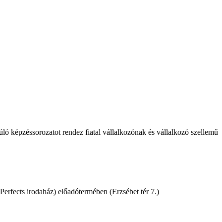
ó képzéssorozatot rendez fiatal vállalkozónak és vállalkozó szellemű
erfects irodaház) előadótermében (Erzsébet tér 7.)