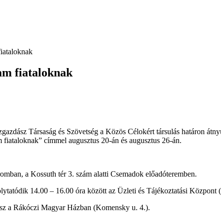
iataloknak
am fiataloknak
gazdász Társaság és Szövetség a Közös Célokért társulás határon átnyúl
m fiataloknak” címmel augusztus 20-án és augusztus 26-án.
romban, a Kossuth tér 3. szám alatti Csemadok előadóteremben.
atódik 14.00 – 16.00 óra között az Üzleti és Tájékoztatási Központ (P
lesz a Rákóczi Magyar Házban (Komensky u. 4.).