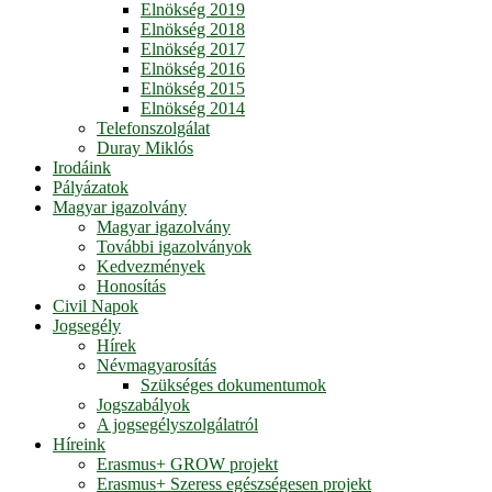
Elnökség 2019
Elnökség 2018
Elnökség 2017
Elnökség 2016
Elnökség 2015
Elnökség 2014
Telefonszolgálat
Duray Miklós
Irodáink
Pályázatok
Magyar igazolvány
Magyar igazolvány
További igazolványok
Kedvezmények
Honosítás
Civil Napok
Jogsegély
Hírek
Névmagyarosítás
Szükséges dokumentumok
Jogszabályok
A jogsegélyszolgálatról
Híreink
Erasmus+ GROW projekt
Erasmus+ Szeress egészségesen projekt