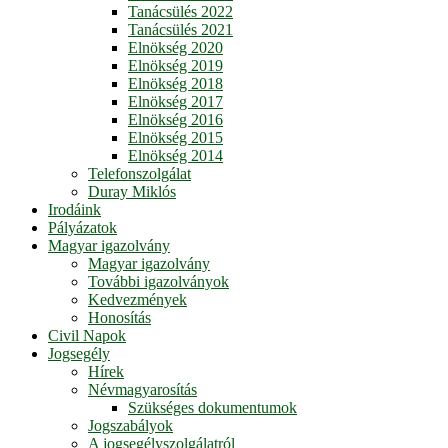
Tanácsülés 2022
Tanácsülés 2021
Elnökség 2020
Elnökség 2019
Elnökség 2018
Elnökség 2017
Elnökség 2016
Elnökség 2015
Elnökség 2014
Telefonszolgálat
Duray Miklós
Irodáink
Pályázatok
Magyar igazolvány
Magyar igazolvány
További igazolványok
Kedvezmények
Honosítás
Civil Napok
Jogsegély
Hírek
Névmagyarosítás
Szükséges dokumentumok
Jogszabályok
A jogsegélyszolgálatról