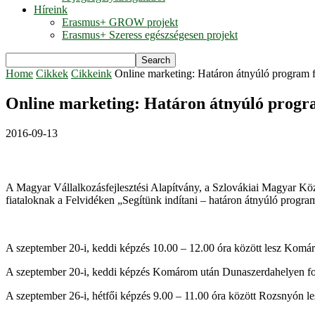
Híreink
Erasmus+ GROW projekt
Erasmus+ Szeress egészségesen projekt
Home
Cikkek
Cikkeink
Online marketing: Határon átnyúló program f
Online marketing: Határon átnyúló progr
2016-09-13
A Magyar Vállalkozásfejlesztési Alapítvány, a Szlovákiai Magyar Köz
fiataloknak a Felvidéken „Segítünk indítani – határon átnyúló progra
A szeptember 20-i, keddi képzés 10.00 – 12.00 óra között lesz Komá
A szeptember 20-i, keddi képzés Komárom után Dunaszerdahelyen folyt
A szeptember 26-i, hétfői képzés 9.00 – 11.00 óra között Rozsnyón 