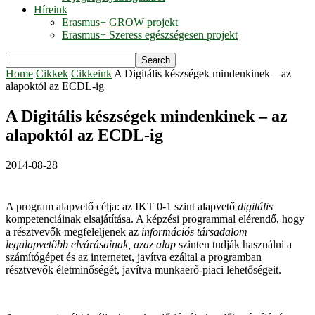
Híreink
Erasmus+ GROW projekt
Erasmus+ Szeress egészségesen projekt
Home
Cikkek
Cikkeink
A Digitális készségek mindenkinek – az
alapoktól az ECDL-ig
A Digitális készségek mindenkinek – az
alapoktól az ECDL-ig
2014-08-28
A program alapvető célja: az IKT 0-1 szint alapvető
digitális
kompetenciáinak elsajátítása. A képzési programmal elérendő, hogy
a résztvevők megfeleljenek az
információs társadalom
legalapvetőbb elvárásainak, azaz alap
szinten tudják használni a
számítógépet és az internetet, javítva ezáltal a programban
résztvevők életminőségét, javítva munkaerő-piaci lehetőségeit.