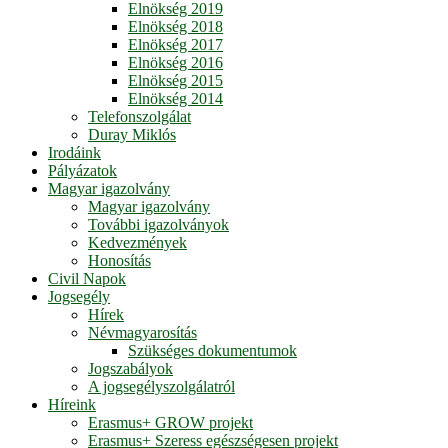
Elnökség 2019
Elnökség 2018
Elnökség 2017
Elnökség 2016
Elnökség 2015
Elnökség 2014
Telefonszolgálat
Duray Miklós
Irodáink
Pályázatok
Magyar igazolvány
Magyar igazolvány
További igazolványok
Kedvezmények
Honosítás
Civil Napok
Jogsegély
Hírek
Névmagyarosítás
Szükséges dokumentumok
Jogszabályok
A jogsegélyszolgálatról
Híreink
Erasmus+ GROW projekt
Erasmus+ Szeress egészségesen projekt