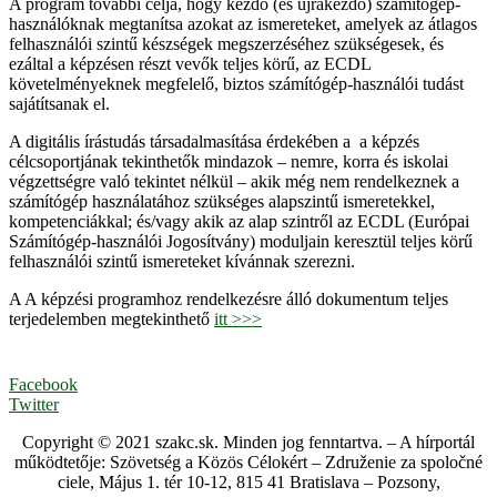
A program további célja, hogy kezdő (és újrakezdő) számítógép-
használóknak megtanítsa azokat az ismereteket, amelyek az átlagos
felhasználói szintű készségek megszerzéséhez szükségesek, és
ezáltal a képzésen részt vevők teljes körű, az ECDL
követelményeknek megfelelő, biztos számítógép-használói tudást
sajátítsanak el.
A digitális írástudás társadalmasítása érdekében a a képzés
célcsoportjának tekinthetők mindazok – nemre, korra és iskolai
végzettségre való tekintet nélkül – akik még nem rendelkeznek a
számítógép használatához szükséges alapszintű ismeretekkel,
kompetenciákkal; és/vagy akik az alap szintről az ECDL (Európai
Számítógép-használói Jogosítvány) moduljain keresztül teljes körű
felhasználói szintű ismereteket kívánnak szerezni.
A A képzési programhoz rendelkezésre álló dokumentum teljes
terjedelemben megtekinthető
itt >>>
Facebook
Twitter
Copyright © 2021 szakc.sk. Minden jog fenntartva. – A hírportál
működtetője: Szövetség a Közös Célokért – Združenie za spoločné
ciele, Május 1. tér 10-12, 815 41 Bratislava – Pozsony,