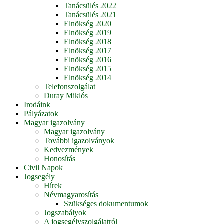
Tanácsülés 2022
Tanácsülés 2021
Elnökség 2020
Elnökség 2019
Elnökség 2018
Elnökség 2017
Elnökség 2016
Elnökség 2015
Elnökség 2014
Telefonszolgálat
Duray Miklós
Irodáink
Pályázatok
Magyar igazolvány
Magyar igazolvány
További igazolványok
Kedvezmények
Honosítás
Civil Napok
Jogsegély
Hírek
Névmagyarosítás
Szükséges dokumentumok
Jogszabályok
A jogsegélyszolgálatról