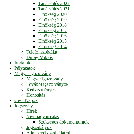
Tanácsülés 2022
Tanácsülés 2021
Elnökség 2020
Elnökség 2019
Elnökség 2018
Elnökség 2017
Elnökség 2016
Elnökség 2015
Elnökség 2014
Telefonszolgálat
Duray Miklós
Irodáink
Pályázatok
Magyar igazolvány
Magyar igazolvány
További igazolványok
Kedvezmények
Honosítás
Civil Napok
Jogsegély
Hírek
Névmagyarosítás
Szükséges dokumentumok
Jogszabályok
A jogsegélyszolgálatról