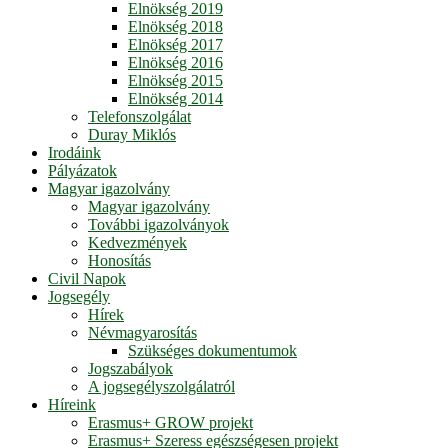
Elnökség 2019
Elnökség 2018
Elnökség 2017
Elnökség 2016
Elnökség 2015
Elnökség 2014
Telefonszolgálat
Duray Miklós
Irodáink
Pályázatok
Magyar igazolvány
Magyar igazolvány
További igazolványok
Kedvezmények
Honosítás
Civil Napok
Jogsegély
Hírek
Névmagyarosítás
Szükséges dokumentumok
Jogszabályok
A jogsegélyszolgálatról
Híreink
Erasmus+ GROW projekt
Erasmus+ Szeress egészségesen projekt