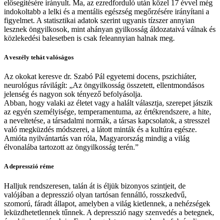
elősegítésére irányult. Ma, az ezredforduló után közel 17 évvel még
indokoltabb a lelki és a mentális egészség megőrzésére irányítani a
figyelmet. A statisztikai adatok szerint ugyanis tízszer annyian
lesznek öngyilkosok, mint ahányan gyilkosság áldozataivá válnak és
közlekedési balesetben is csak feleannyian halnak meg.
A veszély tehát valóságos
Az okokat keresve dr. Szabó Pál egyetemi docens, pszichiáter,
neurológus rávilágít: „Az öngyilkosság összetett, ellentmondásos
jelenség és nagyon sok tényező befolyásolja.
Abban, hogy valaki az életet vagy a halált választja, szerepet játszik
az egyén személyisége, temperamentuma, az értékrendszere, a hite,
a neveltetése, a társadalmi normák, a társas kapcsolatok, a stresszel
való megküzdés módszerei, a látott minták és a kultúra egésze.
Amióta nyilvántartás van róla, Magyarország mindig a világ
élvonalába tartozott az öngyilkosság terén.”
A depresszió réme
Halljuk rendszeresen, talán át is éljük bizonyos szintjeit, de
valójában a depresszió olyan tartósan fennálló, rosszkedvű,
szomorú, fáradt állapot, amelyben a világ kietlennek, a nehézségek
leküzdhetetlennek tűnnek. A depresszió nagy szenvedés a betegnek,