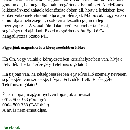
gondunkat, ha meghallgatnak, megértenek bennünket. A telefonos
lelkisegély-szolgálatok jelentősége abban áll, hogy a krízisben levő
ember valakinek elmondhatja a problémáját. Már azzal, hogy valaki
elmondja a nehézségeit, csökken a feszültsége, némileg
megnyugszik. A vonal túloldalán levő szakember tanácsot,
segítséget tud ajánlani. Ezzel megtörhet az ördögi kör”–
hangsúlyozza Szabó Pál.
Figyeljünk magunkra és a környezetünkben élőkre
Ha Ön, vagy valaki a környezetében krízishelyzetben van, hívja a
Felvidéki Lelki Elsősegély Telefonszolgálatot!
Ha bajban van, ha kétségbeesésében egy kívülálló személy névtelen
segítségére van szüksége, hívja a Felvidéki Lelki Elsősegély
Telefonszolgálatot!
Éjjel-nappal, magyar nyelven fogadják a hívását.
0918 500 333 (Orange)
0904 500 338 (T-Mobile)
A hívás nem emelt díjas.
Facebook