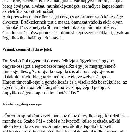
és a környezetének is. Ez a hangulatzavar nagyban befolyásolja a
beteg étvágyát, alvását, munkaképességét, személyes kapcsolatait,
az életről alkotott felfogását.
A depressziós ember ürességet érez, és az örömre való képessége
elveszett. Értéktelennek tartja magát, önmagát vádolja akár olyan
„bűnökért” is, amelyekről nem tehet, oktalan bűntudatot érez.
Gondolkodási, összpontosítási, döntési képessége csökkent, gyakran
foglalkozik a halál gondolatával.
Vannak szemmel látható jelek
Dr. Szabó Pál egyetemi docens felhívja a figyelmet, hogy az
öngyilkosságot a legtöbbször megelőzi egy jól megfigyelhető
tünetegyüttes: „Az öngyilkossági krízis állapota egy gyorsan
kialakuló, rövid ideig tartó, múló, de életveszélyes állapot.
Három tünet alkotja: a gondolkozás és a viselkedés beszűkülése, az
egyén saját maga felé irányuló agressziója, végül pedig az
öngyilkossággal kapcsolatos fantáziálás.”
A külső segítség szerepe
„Önrontó spirálként vezet innen az út az öngyilkossági kísérlethez ‒
mondja dr. Szabó Pál ‒ ebből a helyzetből külső segítség nélkül
ritkán kerül ki az ember. A tudatbeszűkült állapotból ki kell
zökkenteni az érintettet. Segíthet, ha valakinek el tudjuk mondani a